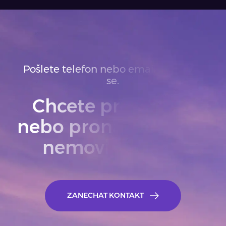
Pošlete telefon nebo email. Ozveme
se.
Chcete prodat
nebo pronajmout
nemovitost?
ZANECHAT KONTAKT
ZANECHAT KONTA