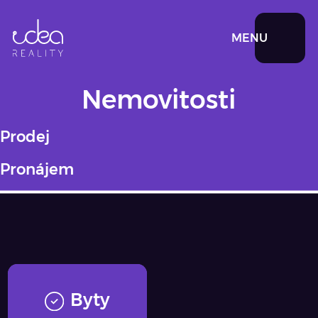
MENU
Nemovitosti
Prodej
at
Pronájem
Byty
Check mark circle white