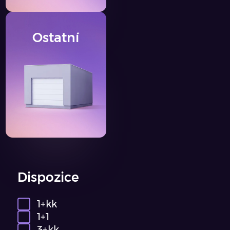
Ostatní
Dispozice
1+kk
1+1
3+kk