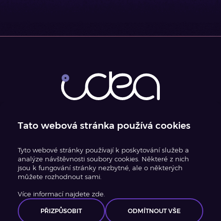
Tato webová stránka používá cookies
Tyto webové stránky používají k poskytování služeb a
analýze návštěvnosti soubory cookies. Některé z nich
jsou k fungování stránky nezbytné, ale o některých
můžete rozhodnout sami.
©
2026
Idea Reality s.r.o.
Více informací najdete zde.
Created by inCUBE
PŘIZPŮSOBIT
ODMÍTNOUT VŠE
inCUBE