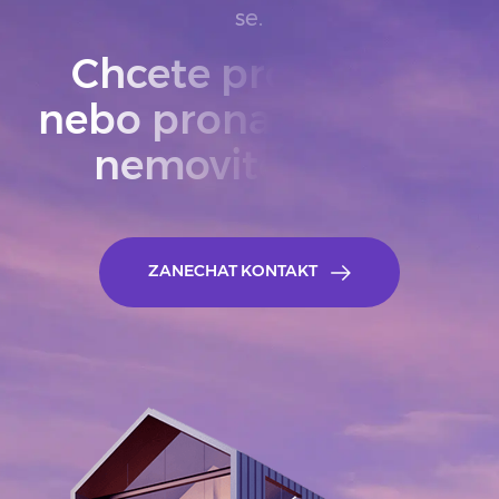
se.
Chcete prodat
nebo pronajmout
nemovitost?
ZANECHAT KONTAKT
ZANECHAT KONTA