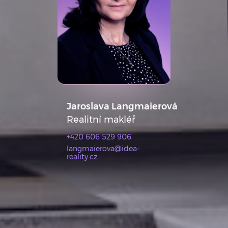
Jaroslava Langmaierová
Realitní makléř
+420 606 529 906
langmaierova@idea-
reality.cz