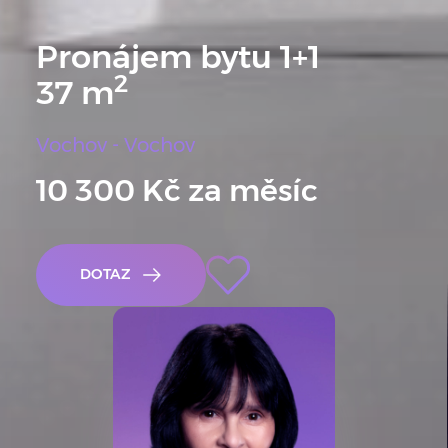
Pronájem bytu 1+1
2
37 m
Vochov - Vochov
10 300 Kč za měsíc
Oblíbené
DOTAZ
ARROW RIGHT WHITE