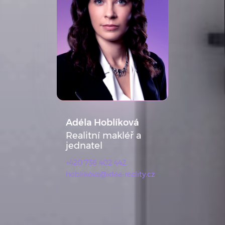
Adéla Hoblíková
Realitní makléř a
jednatel
+420 736 402 442
hoblikova@idea-reality.cz