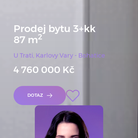
Prodej bytu 3+kk
2
87 m
U Trati, Karlovy Vary - Bohatice
4 760 000 Kč
Oblíbené
DOTAZ
ARROW RIGHT WHITE